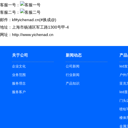
客服一号：
客服二号：
邮件：kf#yichenad.cn(#换成@)
地址：上海市杨浦区军工路1300号甲-4
网址：http://www.yichenad.cn
关于公司
新闻动态
产品
企业文化
公司新闻
led
业务范围
行业新闻
户外
服务理念
产品知识
亚克
服务客户
led
门头
喷绘
楼体
金属